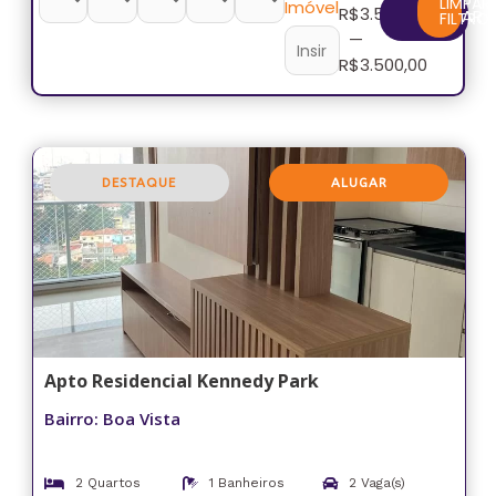
LIMPAR
Imóvel
R$
3.500,00
FILTRAR
FILTRO
—
R$
3.500,00
DESTAQUE
ALUGAR
Apto Residencial Kennedy Park
Bairro: Boa Vista
2 Quartos
1 Banheiros
2 Vaga(s)