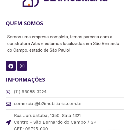
QUEM SOMOS
Somos uma empresa completa, temos parceria com a
construtora Arbs e estamos localizados em São Bernardo
do Campo, estado de São Paulo!
F
I
a
n
c
s
e
t
INFORMAÇÕES
b
a
o
g
(11) 95088-3224
o
r
k
a
m
comercial@b2imobiliaria.com.br
Rua Jurubatuba, 1350, Sala 1321
Centro - São Bernardo do Campo / SP
CEP: 09725-000