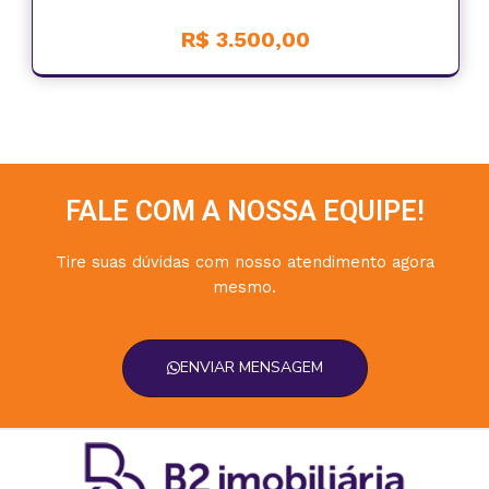
R$ 3.500,00
FALE COM A NOSSA EQUIPE!
Tire suas dúvidas com nosso atendimento agora
mesmo.
ENVIAR MENSAGEM