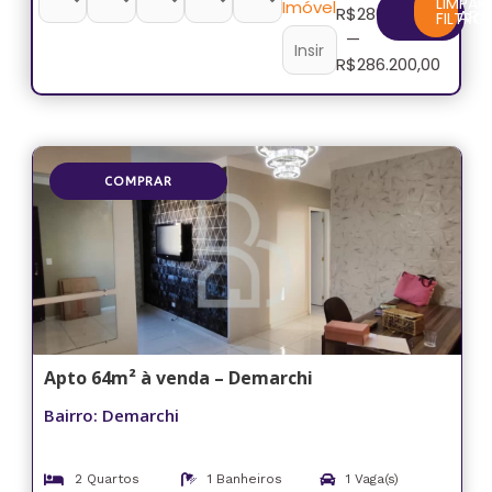
LIMPAR
Imóvel
R$
286.200,00
FILTRAR
FILTRO
—
R$
286.200,00
COMPRAR
Apto 64m² à venda – Demarchi
Bairro: Demarchi
2 Quartos
1 Banheiros
1 Vaga(s)