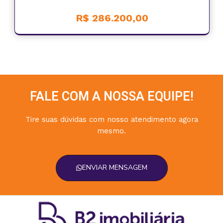
R$ 286.200,00
FALE COM A NOSSA EQUIPE!
Tire suas dúvidas com nosso atendimento agora
mesmo.
ENVIAR MENSAGEM