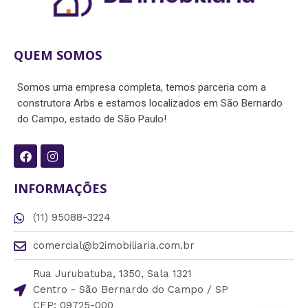
QUEM SOMOS
Somos uma empresa completa, temos parceria com a
construtora Arbs e estamos localizados em São Bernardo
do Campo, estado de São Paulo!
F
I
a
n
c
s
e
t
INFORMAÇÕES
b
a
o
g
(11) 95088-3224
o
r
k
a
m
comercial@b2imobiliaria.com.br
Rua Jurubatuba, 1350, Sala 1321
Centro - São Bernardo do Campo / SP
CEP: 09725-000