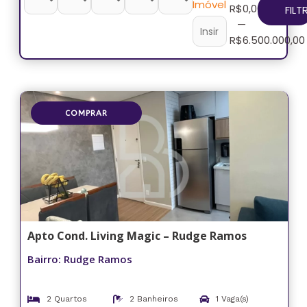
Imóvel
R$
0,00
FILT
—
R$
6.500.000,00
COMPRAR
Apto Cond. Living Magic – Rudge Ramos
Bairro: Rudge Ramos
2 Quartos
2 Banheiros
1 Vaga(s)