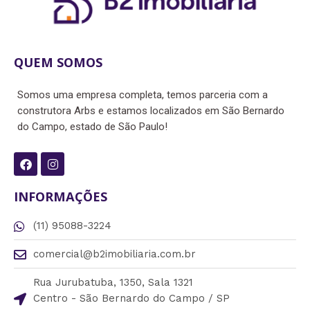
QUEM SOMOS
Somos uma empresa completa, temos parceria com a
construtora Arbs e estamos localizados em São Bernardo
do Campo, estado de São Paulo!
F
I
a
n
c
s
e
t
INFORMAÇÕES
b
a
o
g
(11) 95088-3224
o
r
k
a
m
comercial@b2imobiliaria.com.br
Rua Jurubatuba, 1350, Sala 1321
Centro - São Bernardo do Campo / SP