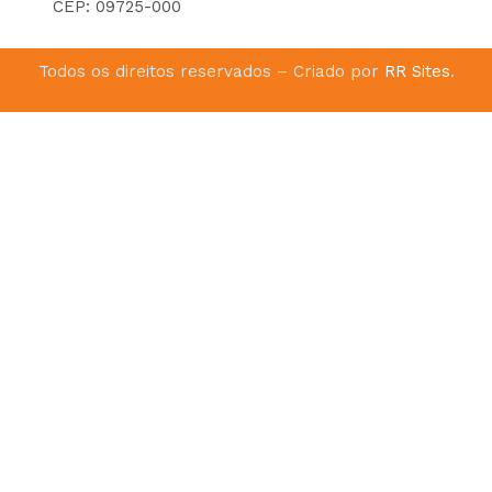
CEP: 09725-000
Todos os direitos reservados – Criado por
RR Sites
.