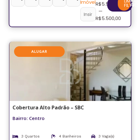
LIMPAR
Imóvel
R$
5.500,00
FILTRAR
FILTRO
—
R$
5.500,00
ALUGAR
Cobertura Alto Padrão – SBC
Bairro: Centro
3 Quartos
4 Banheiros
3 Vaga(s)