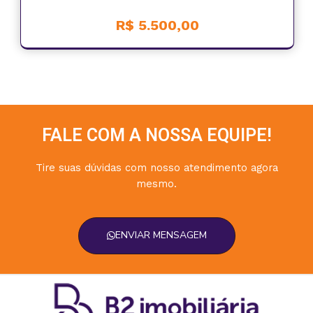
R$ 5.500,00
FALE COM A NOSSA EQUIPE!
Tire suas dúvidas com nosso atendimento agora
mesmo.
ENVIAR MENSAGEM