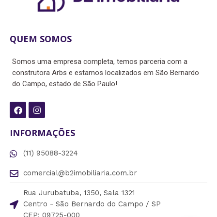
QUEM SOMOS
Somos uma empresa completa, temos parceria com a
construtora Arbs e estamos localizados em São Bernardo
do Campo, estado de São Paulo!
F
I
a
n
c
s
e
t
INFORMAÇÕES
b
a
o
g
(11) 95088-3224
o
r
k
a
m
comercial@b2imobiliaria.com.br
Rua Jurubatuba, 1350, Sala 1321
Centro - São Bernardo do Campo / SP
CEP: 09725-000